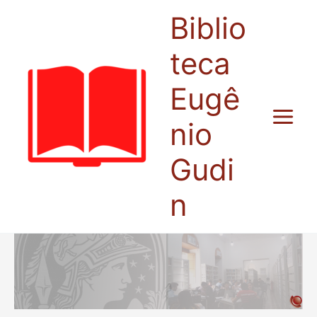
Ir
Biblio
para
o
teca
conteúdo
Eugê
nio
Gudi
n