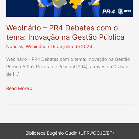
Webinário – PR4 Debates com o
tema: Inovação na Gestão Pública
Notícias
,
Webinário
/
19 de julho de 2024
Webinário – PR4 Debates com o tema: Inovação na Gestão
Pública A Pró-Reitora de Pessoal (PR4), através da Divisão
de […]
Webinário
Read More »
–
PR4
Debates
com
o
tema:
Biblioteca Eugênio Gudin (UFRJ/CCJE/BT)