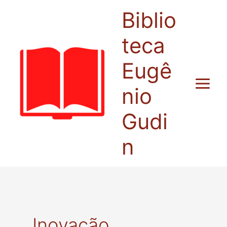
Ir
Biblio
para
o
teca
conteúdo
Eugê
nio
Gudi
n
Inovação