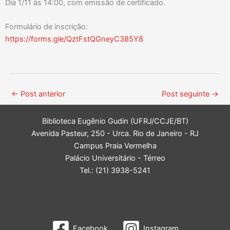
Dia 1/11 às 14:00, com emissão de certificado.
Formulário de inscrição:
https://forms.gle/QztFstQGneyC385Y8
←
Post anterior
Post seguinte
→
Biblioteca Eugênio Gudin (UFRJ/CCJE/BT)
Avenida Pasteur, 250 - Urca. Rio de Janeiro - RJ
Campus Praia Vermelha
Palácio Universitário - Térreo
Tel.: (21) 3938-5241
Facebook
Instagram