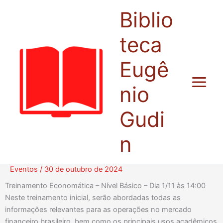
Ir
Biblio
para
o
teca
conteúdo
Eugê
nio
Gudi
n
Eventos
/
30 de outubro de 2024
Treinamento Economática – Nível Básico – Dia 1/11 às 14:00
Neste treinamento inicial, serão abordadas todas as
informações relevantes para as operações no mercado
financeiro brasileiro, bem como os principais usos acadêmicos