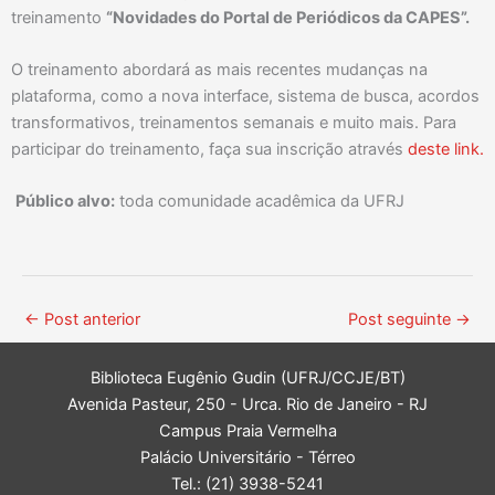
treinamento
“Novidades do Portal de Periódicos da CAPES”.
O treinamento abordará as mais recentes mudanças na
plataforma, como a nova interface, sistema de busca, acordos
transformativos, treinamentos semanais e muito mais. Para
participar do treinamento, faça sua inscrição através
deste link.
Público alvo:
toda comunidade acadêmica da UFRJ
←
Post anterior
Post seguinte
→
Biblioteca Eugênio Gudin (UFRJ/CCJE/BT)
Avenida Pasteur, 250 - Urca. Rio de Janeiro - RJ
Campus Praia Vermelha
Palácio Universitário - Térreo
Tel.: (21) 3938-5241