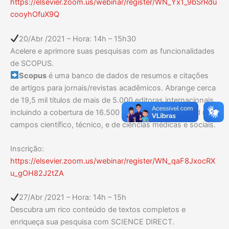
https://elsevier.zoom.us/webinar/register/WN_Yx1_9bSrRdu
cooyhOfuX9Q
20/Abr /2021 – Hora: 14h – 15h30
Acelere e aprimore suas pesquisas com as funcionalidades
de SCOPUS.
Scopus
é uma banco de dados de resumos e citações
de artigos para jornais/revistas acadêmicos. Abrange cerca
de 19,5 mil títulos de mais de 5.000 editoras internacionais,
incluindo a cobertura de 16.500 revistas peer-reviewed nos
campos científico, técnico, e de ciências médicas e sociais.
Inscrição:
https://elsevier.zoom.us/webinar/register/WN_qaF8JxocRX
u_gOH82J2tZA
27/Abr /2021 – Hora: 14h – 15h
Descubra um rico conteúdo de textos completos e
enriqueça sua pesquisa com SCIENCE DIRECT.