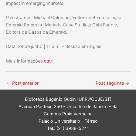
impact in emerging markets.
Palestrantes: Michael Goldman, Editor-chefe da coleção
Emerald Emerging Markets Case Studies; Gabi Rundle,
Editora de Casos da Emerald.
Data: 24 de junho | 11 a.m. – Sessão em inglês.
Mais informações
aqui.
←
Post anterior
Post seguinte
→
Biblioteca Eugênio Gudin (UFRJ/CCJE/BT)
Avenida Pasteur, 250 - Urca. Rio de Janeiro - RJ
Campus Praia Vermelha
Palácio Universitário - Térreo
Tel.: (21) 3938-5241