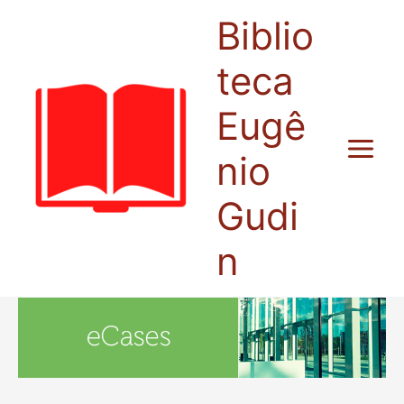
Ir
Biblio
para
o
teca
conteúdo
Eugê
nio
Gudi
n