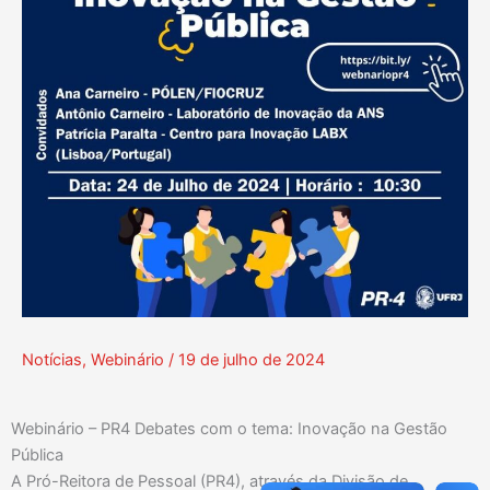
Notícias
,
Webinário
/
19 de julho de 2024
Webinário – PR4 Debates com o tema: Inovação na Gestão
Pública
A Pró-Reitora de Pessoal (PR4), através da Divisão de