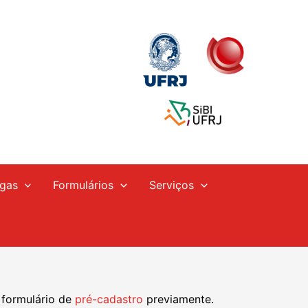
gas
Formulários
Serviços
 formulário de
pré-cadastro
previamente.