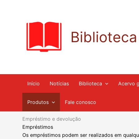
Ir
para
o
conteúdo
Bibliotec
Início
Notícias
Biblioteca
Acervo g
Produtos
Fale conosco
Empréstimo e devolução
Empréstimos
Os empréstimos podem ser realizados em qualque