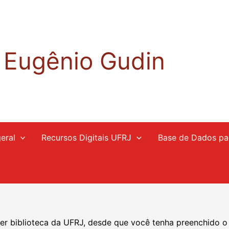
a Eugênio Gudin
eral
Recursos Digitais UFRJ
Base de Dados pa
r biblioteca da UFRJ, desde que você tenha preenchido o