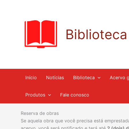
Ir
para
o
conteúdo
Bibliotec
Início
Notícias
Biblioteca
Acervo g
Produtos
Fale conosco
Reserva de obras
Se aquela obra que você precisa está emprestada
acervo, você será notificado e terá até
2 (dois) d