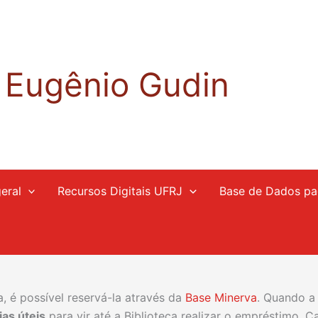
a Eugênio Gudin
eral
Recursos Digitais UFRJ
Base de Dados pa
, é possível reservá-la através da
Base Minerva
. Quando a 
ias úteis
para vir até a Biblioteca realizar o empréstimo. C