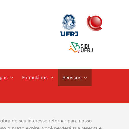
gas
Formulários
Serviços
obra de seu interesse retornar para nosso
aso o prazo expire, você perderá sua reserva e