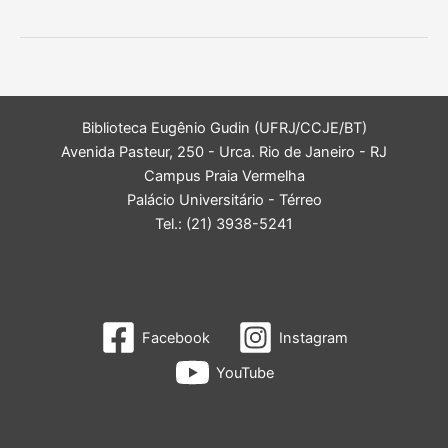
acadêmico
–
21/07
a
11/08/24
Biblioteca Eugênio Gudin (UFRJ/CCJE/BT)
Avenida Pasteur, 250 - Urca. Rio de Janeiro - RJ
Campus Praia Vermelha
Palácio Universitário - Térreo
Tel.: (21) 3938-5241
Facebook
Instagram
YouTube