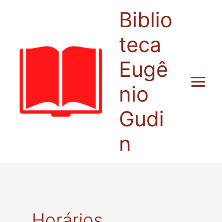
Ir
Biblio
para
o
teca
conteúdo
Eugê
nio
Gudi
n
Horários